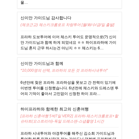
물…
신이안 가이드님 감사합니다
(체코근교) 체스키크롬로프 차량투어 [월/화/수/금/일 출발]
프라하 도보투어에 이어 체스키 투어도 운명적으로(?) 신이
안 가이드님과 함께 하게 되었네요 ㅎㅎ 하이프라하에 가이
드님 혼지 근무 하시는건 아닌지 ㅎㅎ 체스키는 6…
신이안 가이드님과 함께
*10,000명의 선택, 프라하의 모든 것 프라하시내투어"
6년만에 찾은 프라하. 프라하성을 못보고 간 전력이 있기에
이번엔 투어를 신청했습니다. 6년전에 체스키와 드레스덴 투
어의 기억이 좋아서 고민없이 신청한 하이 프라…
하이프라하와 함께한 최고의 신혼여행
[프라하 신혼여행 5박7일 VER2] 프라하-체스키크롬로프+할
슈타트(오스트리아)-독일 드레스덴-스냅촬영 1시간
프라하 시내투어와 야경투어를 해주신 김소희 가이드님과