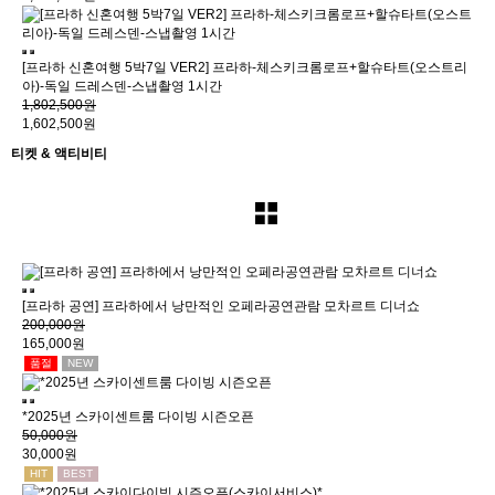
[프라하 신혼여행 5박7일 VER2] 프라하-체스키크롬로프+할슈타트(오스트리
아)-독일 드레스덴-스냅촬영 1시간
1,802,500원
1,602,500원
티켓 & 액티비티
[프라하 공연] 프라하에서 낭만적인 오페라공연관람 모차르트 디너쇼
200,000원
165,000원
품절
NEW
*2025년 스카이센트룸 다이빙 시즌오픈
50,000원
30,000원
HIT
BEST