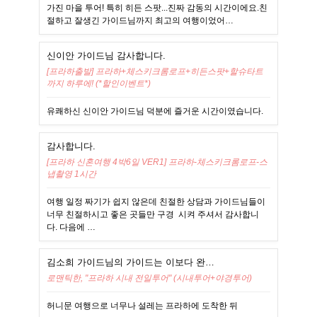
가진 마을 투어! 특히 히든 스팟...진짜 감동의 시간이에요.친
절하고 잘생긴 가이드님까지 최고의 여행이었어…
신이안 가이드님 감사합니다.
[프라하출발] 프라하+체스키크롬로프+히든스팟+할슈타트
까지 하루에! (*할인이벤트*)
유쾌하신 신이안 가이드님 덕분에 즐거운 시간이였습니다.
감사합니다.
[프라하 신혼여행 4박6일 VER1] 프라하-체스키크롬로프-스
냅촬영 1시간
여행 일정 짜기가 쉽지 않은데 친절한 상담과 가이드님들이
너무 친절하시고 좋은 곳들만 구경 시켜 주셔서 감사합니
다. 다음에 …
김소희 가이드님의 가이드는 이보다 완…
로맨틱한, "프라하 시내 전일투어" (시내투어+야경투어)
허니문 여행으로 너무나 설레는 프라하에 도착한 뒤