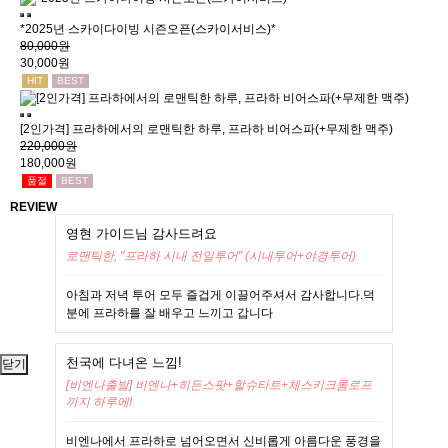
*2025년 스카이다이빙 시즌오픈(스카이서비스)*
80,000원
30,000원
HIT
BEST
[2인가격] 프라하에서의 로맨틱한 하루, 프라하 비어스파(+무제한 맥주)
220,000원
180,000원
품절
BEST
REVIEW
영현 가이드님 감사드려요
로맨틱한, "프라하 시내 전일투어" (시내투어+야경투어)
아침과 저녁 투어 모두 즐겁게 이끌어주셔서 감사합니다.덕
분에 프라하를 잘 배우고 느끼고 갑니다
천국에 다녀온 느낌!
닫기
[비엔나출발] 비엔나+히든스팟+할슈타트+체스키크롬로프
까지 하루에!
비엔나에서 프라하로 넘어오면서 신비롭게 아름다운 풍경을