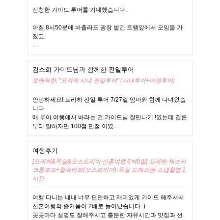
신청한 가이드 투어를 기대했습니다.
아침 8시50분에 바츨라프 광장 빨간 트램앞에서 모임을 가
졌고
…
김소희 가이드님과 함께한 전일투어
로맨틱한, "프라하 시내 전일투어" (시내투어+야경투어)
안녕하세요! 프라하 전일 투어 7/27일 엄마와 함께 다녀왔습
니다
매 투어 여행에서 바라는 건 가이드님 잘만나기 !였는데 결론
부터 말하자면 100점 만점 이였…
여행후기
[프라하&독일&오스트리아 신혼여행 6박8일] 프라하-체스키
크롬로프+할슈타트(오스트리아)-독일 드레스덴-스냅촬영 1
시간
여행 다니는 내내 너무 편안하고 재미있게 가이드 해주셔서
신혼여행의 즐거움이 2배로 늘어났습니다 :)
곳곳마다 설명도 잘해주시고 충분한 자유시간과 맛집과 선